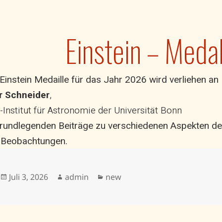
Einstein – Med
-Einstein Medaille für das Jahr 2026 wird verliehen an
er Schneider
,
-Institut für Astronomie der Universität Bonn
grundlegenden Beiträge zu verschiedenen Aspekten de
 Beobachtungen.
Veröffentlicht
Autor
Kategorien
Juli 3, 2026
admin
new
am